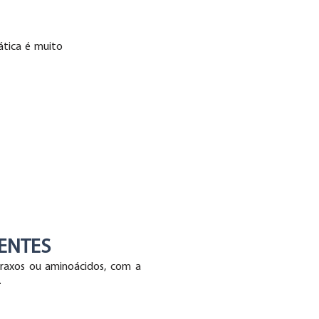
ática é muito
IENTES
 graxos ou aminoácidos, com a
.