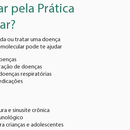
 pela Prática
ar?
vida ou tratar uma doença
omolecular pode te ajudar
doenças
ração de doenças
doenças respiratórias
edicações
a e sinusite crônica
unológico
a crianças e adolescentes