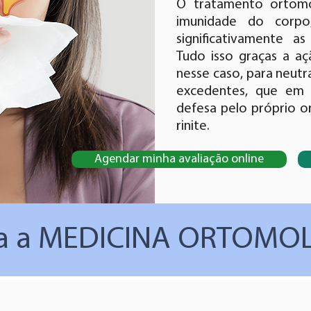
O tratamento ortomo
imunidade do corpo
significativamente as 
Tudo isso graças a aç
nesse caso, para neutra
excedentes, que em 
defesa pelo próprio o
rinite.
Agendar minha avaliação online
a a MEDICINA ORTOMO