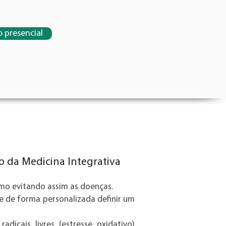
 presencial
to ortomolecular quanto custa ortomolecular hormonios
ecular Tratamento ortomolecular Terapia ortomolecular
aqueca ortomolecular dor de cabeça ortomolecular
ina ortomolecular e enxaqueca medicina alternativa
ouvido dor de ouvido ortomolecular médico ortomolecular
 Rinite ortomolecular medicina ortomolecular alergias
nite tratamento ortomolecular para sinusite tratamento
 da Medicina Integrativa
smo evitando assim as doenças.
 e de forma personalizada definir um
dicais livres (estresse oxidativo)