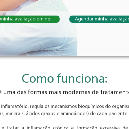
minha avaliação online
Agendar minha avaliação
cular cancer ortomolecular consulta dr ortomolecular tratamento ortomolecular valor tratamen
ecular Medica ortomolecular Medicos ortomolecular Médico ortomolecular Tratamentos ortomol
ecular médico medicina ortomolecular cancer ortomolecular hormonios ortomolecular para enx
Como funciona:
ca ortomolecular tratamento ortomolecular enxaqueca enxaqueca terapia ortomolecular medic
specialista ortomolecular enxaqueca Ortomolecular Ouvido e Garganta medico ortomolecular 
to ortomolecular garganta Ortomolecular Alergia Tratamento Sinusite ortomolecular Tratamento
 medicina ortomolecular rinite tratamento ortomolecular para rinite tratamento ortomolecular ri
 é uma das formas mais modernas de tratamento
 inflamatório, regula os mecanismos bioquímicos do organi
as, minerais, ácidos graxos e aminoácidos) de cada paciente
 e tratar a inflamação crônica e formação excessiva de ra