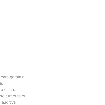
ara garantir 
ê.
o está o 
omo tumores ou 
auditiva. 