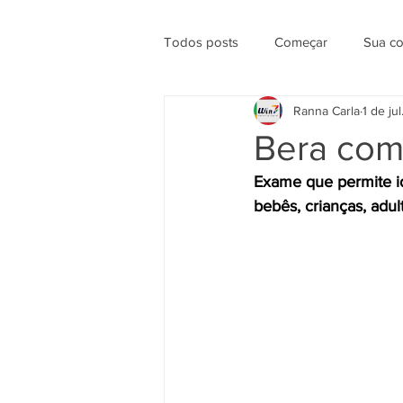
Todos posts
Começar
Sua c
Ranna Carla
1 de ju
Bera com
Exame que permite id
bebês, crianças, adul